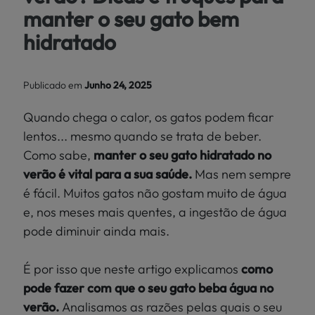
Localize
manter o seu gato bem
PEIXES
a sua loja
hidratado
>
PÁSSAROS
Publicado em
Junho 24, 2025
RÉPTEIS
Quando chega o calor, os gatos podem ficar
MUNDO
lentos... mesmo quando se trata de beber.
Como sabe,
manter o seu gato hidratado no
KIWOKO
verão é vital para a sua saúde.
Mas nem sempre
é fácil. Muitos gatos não gostam muito de água
e, nos meses mais quentes, a ingestão de água
pode diminuir ainda mais.
É por isso que neste artigo explicamos
como
pode fazer com que o seu gato beba água no
verão.
Analisamos as razões pelas quais o seu