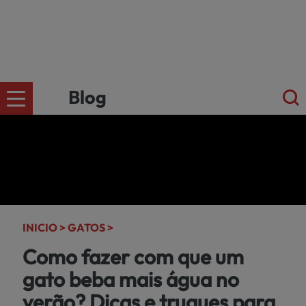
Blog
CÄES
Ir para a
loja
online
GATOS
kiwoko.pt
INICIO >
GATOS >
>
Como fazer com que um
PEQUENOS
gato beba mais água no
MAMÍFEROS
verão? Dicas e truques para