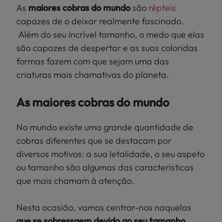
Localize
As
maiores cobras do mundo
são
répteis
PEIXES
a sua loja
capazes de o deixar realmente fascinado.
>
Além do seu incrível tamanho, o medo que elas
PÁSSAROS
são capazes de despertar e as suas coloridas
formas fazem com que sejam uma das
RÉPTEIS
criaturas mais chamativas do planeta.
MUNDO
As maiores cobras do mundo
KIWOKO
No mundo existe uma grande quantidade de
cobras diferentes que se destacam por
diversos motivos: a sua letalidade, o seu aspeto
ou tamanho são algumas das características
que mais chamam à atenção.
Nesta ocasião, vamos centrar-nos naquelas
que se sobressaem devido ao seu tamanho