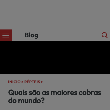
Blog
CÄES
Ir para a
loja
online
GATOS
kiwoko.pt
INICIO >
RÉPTEIS >
>
Quais são as maiores cobras
PEQUENOS
do mundo?
MAMÍFEROS