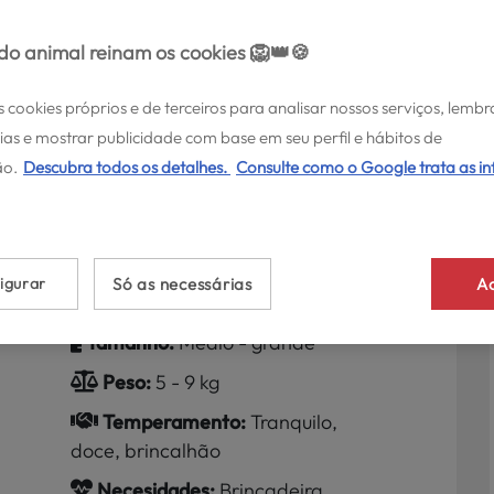
o animal reinam os cookies 🦁👑🍪
s cookies próprios e de terceiros para analisar nossos serviços, lembr
ias e mostrar publicidade com base em seu perfil e hábitos de
o.
Descubra todos os detalhes.
Consulte como o Google trata as i
ir: Origem,
cterísticas
igurar
Só as necessárias
Ac
Tamanho:
Médio - grande
Peso:
5 - 9 kg
Temperamento:
Tranquilo,
doce, brincalhão
Necesidades:
Brincadeira