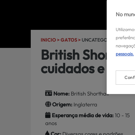
No mund
Utilizamo
preferênc
INICIO >
GATOS >
UNCATEGORIZED >
navegaçã
British Shortha
pessoais.
cuidados e cara
Conf
Nome:
British Shorthair
Origem:
Inglaterra
Esperança média de vida:
10 - 15
anos
Cor:
Diversas cores e padrões