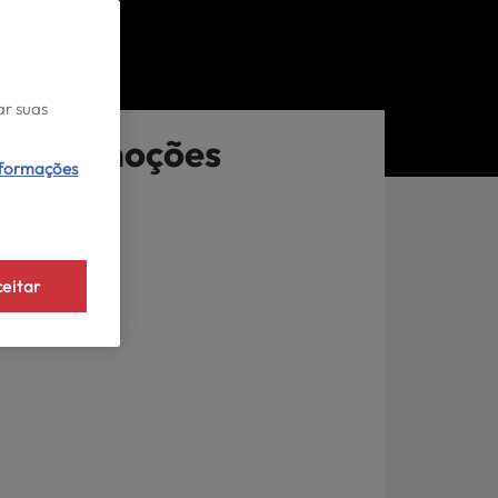
ar suas
Promoções
nformações
eitar