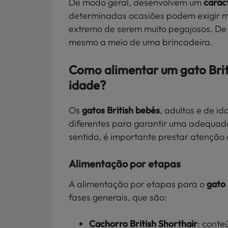
De modo geral, desenvolvem um
carác
determinadas ocasiões podem exigir m
extremo de serem muito pegajosos. De f
mesmo a meio de uma brincadeira.
Como alimentar um gato Brit
idade?
Os
gatos British bebés
, adultos e de 
diferentes para garantir uma adequada
sentido, é importante prestar atenção
Alimentação por etapas
A alimentação por etapas para o
gato 
fases generais, que são:
Cachorro British Shorthair
: conte