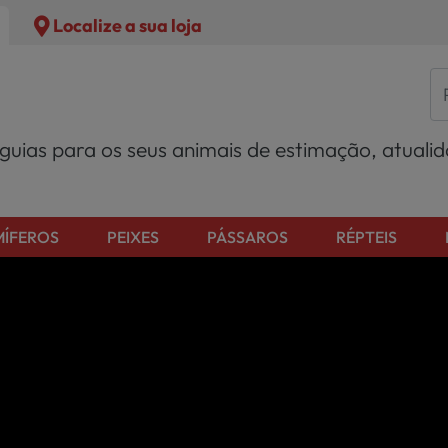
Localize a sua loja
 guias para os seus animais de estimação, atuali
ÍFEROS
PEIXES
PÁSSAROS
RÉPTEIS