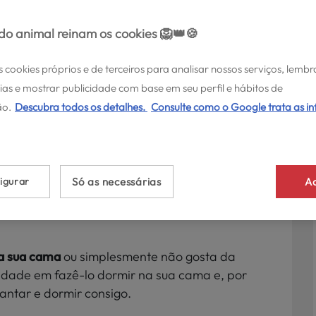
o animal reinam os cookies 🦁👑🍪
s cookies próprios e de terceiros para analisar nossos serviços, lembr
ias e mostrar publicidade com base em seu perfil e hábitos de
S >
o.
Descubra todos os detalhes.
Consulte como o Google trata as i
o seu cão a dormir
igurar
Só as necessárias
Ac
 e agradecido quando lhe der uma
cama nova,
na sua cama
ou simplesmente não gosta da
uldade em fazê-lo dormir na sua cama e, por
vantar e dormir consigo.