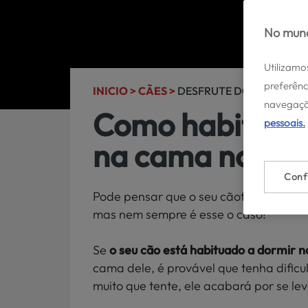
No mund
Utilizamo
preferênc
INICIO >
CÃES >
DESFRUTE DOS SEUS CÃE
navegaçã
Como habituar 
pessoais.
na cama nova?
Conf
Pode pensar que o seu cãoficará feliz
mas nem sempre é esse o caso!
Se
o seu cão está habituado a dormir 
cama dele, é provável que tenha dific
muito que tente, ele acabará por se le