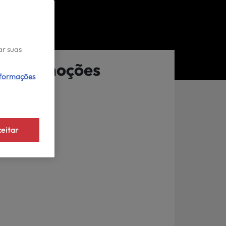
ar suas
Promoções
nformações
eitar