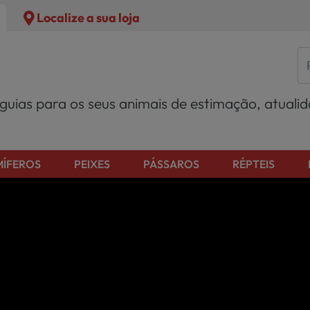
Localize a sua loja
 guias para os seus animais de estimação, atuali
ÍFEROS
PEIXES
PÁSSAROS
RÉPTEIS