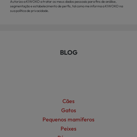
Autorizo a KIWOKO a tratar os meus dados pessoais para fins de análise,
segmentação e estabelecimento de perfis, tal como me informa a KIWOKO na
sua política de privacidade.
BLOG
Cães
Gatos
Pequenos mamíferos
Peixes