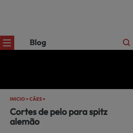
Blog
CÄES
Ir para a
loja
online
GATOS
kiwoko.pt
INICIO >
CÃES >
>
Cortes de pelo para spitz
PEQUENOS
alemão
MAMÍFEROS