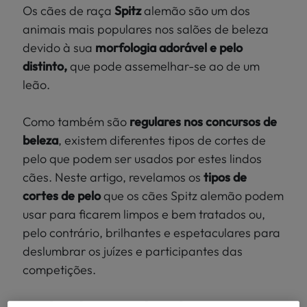
Localize
Os cães de raça
Spitz
alemão são um dos
PEIXES
a sua loja
animais mais populares nos salões de beleza
>
devido à sua
morfologia adorável e pelo
PÁSSAROS
distinto,
que pode assemelhar-se ao de um
leão.
RÉPTEIS
Como também são
regulares nos concursos de
MUNDO
beleza
, existem diferentes tipos de cortes de
KIWOKO
pelo que podem ser usados por estes lindos
cães. Neste artigo, revelamos os
tipos de
cortes de pelo
que os cães Spitz alemão podem
usar para ficarem limpos e bem tratados ou,
pelo contrário, brilhantes e espetaculares para
deslumbrar os juízes e participantes das
competições.