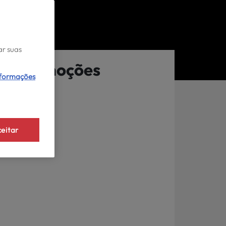
ar suas
Promoções
nformações
eitar