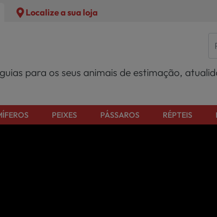
Localize a sua loja
 guias para os seus animais de estimação, atuali
ÍFEROS
PEIXES
PÁSSAROS
RÉPTEIS