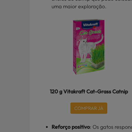
uma maior exploração.
120 g Vitakraft Cat-Grass Catnip
COMPRAR JÁ
Reforço positivo
: Os gatos respon