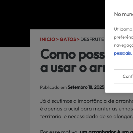
No mund
Utilizamo
preferênc
INICIO >
GATOS >
DESFRUTE DOS SEUS G
navegaçã
Como posso inc
pessoais.
a usar o arran
Conf
Publicado em
Setembro 18, 2025
| Atualizado a
Já discutimos a importância de arranh
é apenas crucial para manter as unh
territorial e necessidade de se alongar
Por esse motivo,
um arranhador é um a