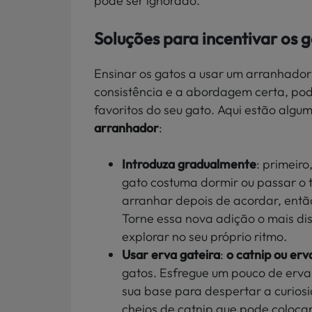
pode ser ignorado.
Soluções para incentivar os 
Ensinar os gatos a usar um arranhador 
consistência e a abordagem certa, pod
favoritos do seu gato. Aqui estão algu
arranhador
:
Introduza gradualmente
: primeir
gato costuma dormir ou passar o
arranhar depois de acordar, ent
Torne essa nova adição o mais di
explorar no seu próprio ritmo.
Usar erva gateira
:
o catnip ou erv
gatos. Esfregue um pouco de erva
sua base para despertar a curios
cheios de catnip que pode colocar