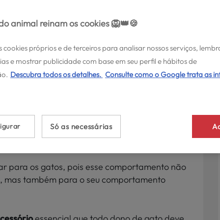
o animal reinam os cookies 🦁👑🍪
s cookies próprios e de terceiros para analisar nossos serviços, lembr
ias e mostrar publicidade com base em seu perfil e hábitos de
ATOS >
o.
Descubra todos os detalhes.
Consulte como o Google trata as i
entivar o meu gato
hador?
igurar
Só as necessárias
Ac
Setembro 18, 2025
ar para os gatos, pois esse comportamento não
as, mas também para o seu comportamento
.
cessório
essencial que todo dono de gato deve