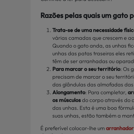
Razões pelas quais um gato 
Trata-se de uma necessidade físic
várias camadas que crescem e a
Quando o gato anda, as unhas fi
unhas das patas traseiras eles re
têm de ser arranhadas ou aparada
Para marcar o seu território
: Os 
precisam de marcar o seu territó
das
glândulas das almofadas das
Alongamento
: Para completar,
ar
os
músculos
do
corpo através do 
das unhas. Esta é uma boa fórmul
suas unhas, estão também a mant
É preferível colocar-lhe um
arranhador