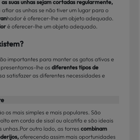
e
as suas unhas sejam cortadas regularmente,
 afiar as unhas se não tiver um
lugar para o
ran
hador é oferecer-lhe um objeto adequado.
dor
é oferecer-lhe um objeto adequado.
xistem?
são importantes para manter os gatos ativos e
 apresentamos-lhe os
diferentes tipos de
a satisfazer as diferentes necessidades e
re
o os mais simples e mais populares. São
volto em corda de sisal ou alcatifa e são ideais
s unhas.Por outro lado, as torres
combinam
derijos,
oferecendo assim mais oportunidades