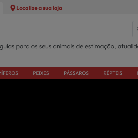
Localize a sua loja
 guias para os seus animais de estimação, atuali
ÍFEROS
PEIXES
PÁSSAROS
RÉPTEIS