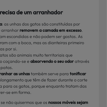
precisa de um arranhador
a
: as unhas dos gatos são constituídas por
o arranhar
removem a camada em excesso
.
cam escondidas e não podem ser gastas. As
tiram com a boca, mas as dianteiras primeiro
s por si.
gatos são animais muito territoriais que
rio coçando-se e
absorvendo o seu odor
através
 patas.
ranhar
as unhas
também serve para
tonificar
alongamento que têm de fazer durante o corte
a para os gatos, porque enquanto tratam das
er-se em forma.
se não quisermos que os
nossos móveis
sejam