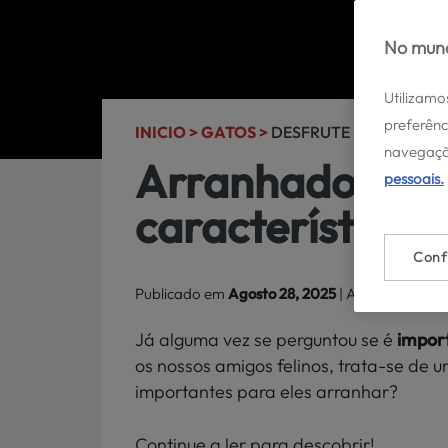
No mund
Utilizamo
preferênc
INICIO >
GATOS >
DESFRUTE DOS SEUS G
navegaçã
Arranhadores p
pessoais.
características 
Conf
Publicado em
Agosto 28, 2025
| Atualizado a
Ag
Já alguma vez se perguntou se é
impor
os nossos amigos felinos, trata-se de
importantes para eles arranhar?
Continue a ler para descobrir!