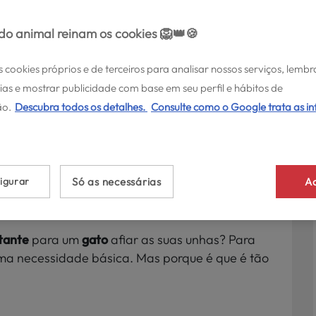
o animal reinam os cookies 🦁👑🍪
s cookies próprios e de terceiros para analisar nossos serviços, lembr
ias e mostrar publicidade com base em seu perfil e hábitos de
ATOS >
o.
Descubra todos os detalhes.
Consulte como o Google trata as i
ara gatos: Tipos,
e dicas
igurar
Só as necessárias
Ac
osto 28, 2025
tante
para um
gato
afiar as suas unhas? Para
 uma necessidade básica. Mas porque é que é tão