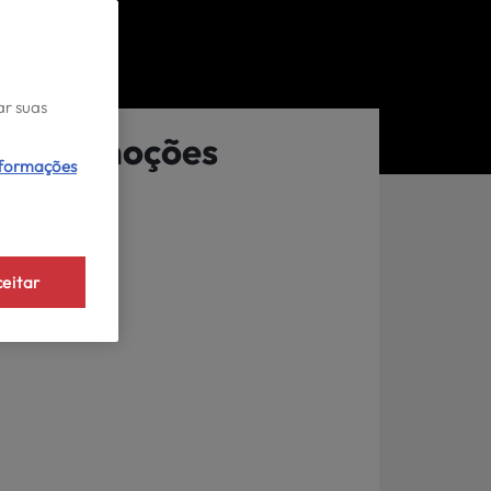
ar suas
Promoções
nformações
eitar