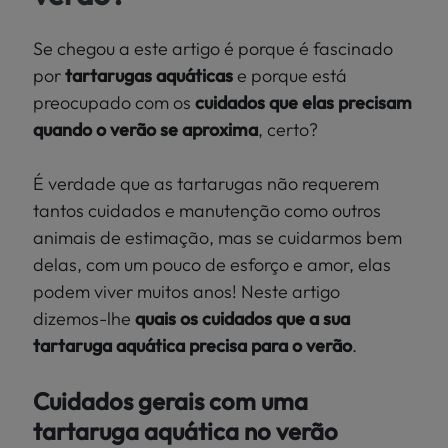
Localize
PEIXES
a sua loja
Se chegou a este artigo é porque é fascinado
>
por
tartarugas aquáticas
e porque está
PÁSSAROS
preocupado com os
cuidados que elas precisam
quando o verão se aproxima
, certo?
RÉPTEIS
É verdade que as tartarugas não requerem
MUNDO
tantos cuidados e manutenção como outros
KIWOKO
animais de estimação, mas se cuidarmos bem
delas, com um pouco de esforço e amor, elas
podem viver muitos anos! Neste artigo
dizemos-lhe
quais os cuidados que a sua
tartaruga aquática precisa para o verão
.
Cuidados gerais com uma
tartaruga aquática no verão