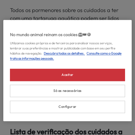
Todos os pormenores sobre os cuidados a ter
com uma tartaruga aquática podem ser lidos
no nosso artigo
Tartarugas aquáticas, os seus
cuidados e necessidades
no verão a que terá de
No mundo animal reinam os cookies 🦁👑🍪
prestar mais atenção:
Utilizamos cookies próprios e de terceiros para analisar nossos serviços,
lembrar suas preferências e mostrar publicidade com base em seu perfil e
hábitos de navegação.
Descubra todos os detalhes.
Consulte como o Google
Limpeza da água, os pedaços de
trata as informações pessoais.
alimentos podem apodrecer mais
rapidamente.
Aceitar
Localização do aquário da tartaruga. Não
pode estar exposto ao sol durante
Só as necessárias
demasiadas horas.
Regulação da temperatura. É importante
Configurar
manter uma temperatura adequada.
Lista de verificação dos cuidados a