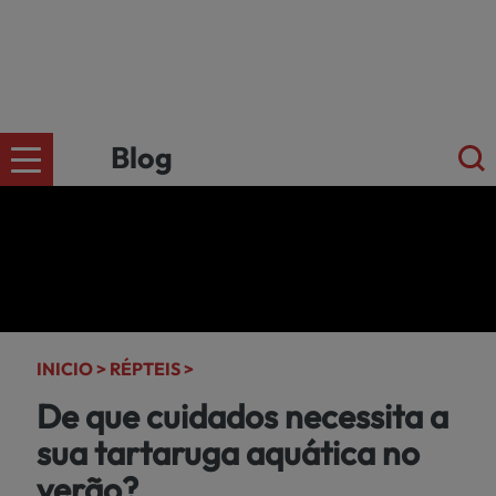
Blog
CÄES
Ir para a
loja
online
GATOS
kiwoko.pt
INICIO >
RÉPTEIS >
>
De que cuidados necessita a
PEQUENOS
sua tartaruga aquática no
MAMÍFEROS
verão?