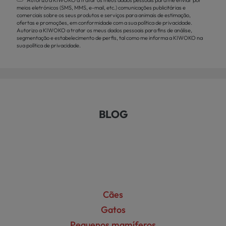
Autorizo a KIWOKO a tratar os meus dados pessoais para me enviar por
meios eletrónicos (SMS, MMS, e-mail, etc.) comunicações publicitárias e
comerciais sobre os seus produtos e serviços para animais de estimação,
ofertas e promoções, em conformidade com a sua política de privacidade.
Autorizo a KIWOKO a tratar os meus dados pessoais para fins de análise,
segmentação e estabelecimento de perfis, tal como me informa a KIWOKO na
sua política de privacidade.
BLOG
Cães
Gatos
Pequenos mamíferos