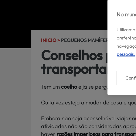
No mund
Utilizamo
preferênc
INICIO >
PEQUENOS MAMÍFEROS >
navegaçã
Conselhos prát
pessoais.
transportar o s
Conf
Tem um
coelho
e já se perguntou como 
Ou talvez esteja a mudar de casa e q
Embora não seja aconselhável viajar o
atividades não são consideradas apro
haver
razões imperiosas para transpor