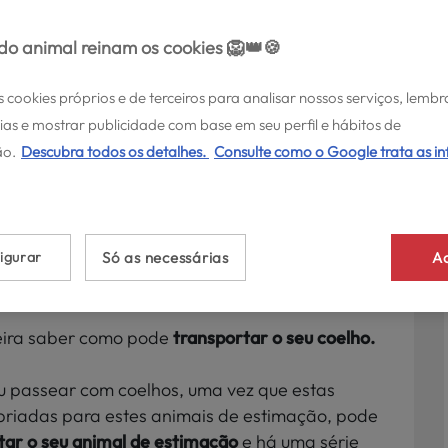
o animal reinam os cookies 🦁👑🍪
s cookies próprios e de terceiros para analisar nossos serviços, lembr
ias e mostrar publicidade com base em seu perfil e hábitos de
o.
Descubra todos os detalhes.
Consulte como o Google trata as i
icos para
eu coelho
igurar
Só as necessárias
Ac
é que o pode levar no carro ao veterinário?
ueira saber como pode
transportar o seu coelho.
u passear com coelhos, uma vez que estas
priadas para estes animais de estimação, pode
tar o seu animal de estimação
e há uma série