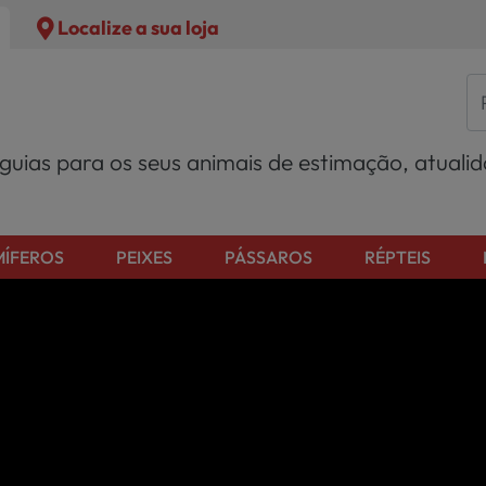
Localize a sua loja
 guias para os seus animais de estimação, atuali
ÍFEROS
PEIXES
PÁSSAROS
RÉPTEIS