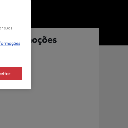
ar suas
Promoções
nformações
eitar