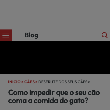
Blog
CÄES
Ir para a
loja
online
GATOS
kiwoko.pt
INICIO >
CÃES >
DESFRUTE DOS SEUS CÃES >
>
Como impedir que o seu cão
PEQUENOS
coma a comida do gato?
MAMÍFEROS