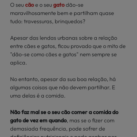
Localize
O seu
cão
e o seu
gato
dão-se
PEIXES
a sua loja
maravilhosamente bem e partilham quase
>
tudo: travessuras, brinquedos?
PÁSSAROS
Apesar das lendas urbanas sobre a relação
RÉPTEIS
entre cães e gatos, ficou provado que o mito de
"dão-se como cães e gatos" nem sempre se
MUNDO
aplica.
KIWOKO
No entanto, apesar da sua boa relação, há
algumas coisas que não devem partilhar. E
uma delas é a comida.
Não faz mal se o seu cão comer a comida do
gato de vez em quando
, mas se o fizer com
demasiada frequência, pode sofrer de
deficiências nutricionais e pode acabar por