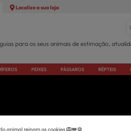
Localize a sua loja
 guias para os seus animais de estimação, atuali
ÍFEROS
PEIXES
PÁSSAROS
RÉPTEIS
o animal reinam os cookies 🦁👑🍪