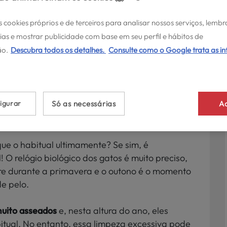
s cookies próprios e de terceiros para analisar nossos serviços, lembr
ias e mostrar publicidade com base em seu perfil e hábitos de
o.
Descubra todos os detalhes.
Consulte como o Google trata as i
bolas de pelo no
igurar
Só as necessárias
Ac
ue o habitual ultimamente? Se sim, é
 O relógio biológico dos gatos é muito preciso,
e durante a primavera e o outono é o momento
e pelo.
muito asseados
e, nesta altura do ano, eles
tual. No entanto, essa limpeza excessiva pode