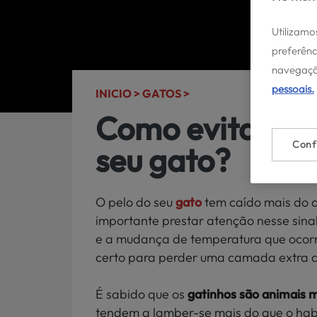
Utilizamo
preferênc
navegaçã
pessoais.
INICIO >
GATOS >
Como evitar as 
Conf
seu gato?
O pelo do seu
gato
tem caído mais do q
importante prestar atenção nesse sinal!
e a mudança de temperatura que ocorr
certo para perder uma camada extra d
É sabido que os
gatinhos são animais 
tendem a lamber-se mais do que o habi