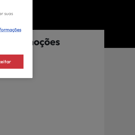
ar suas
nformações
Promoções
eitar