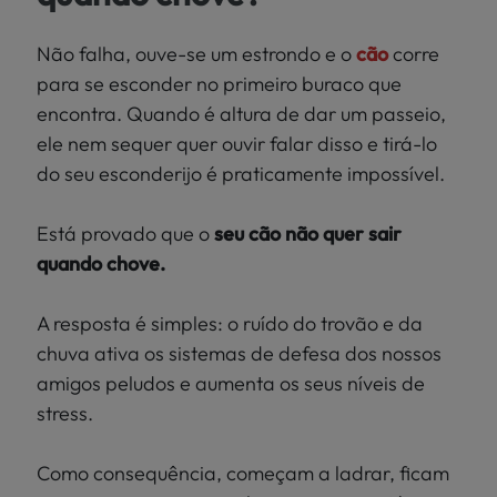
Localize
PEIXES
a sua loja
Não falha, ouve-se um estrondo e o
cão
corre
>
para se esconder no primeiro buraco que
PÁSSAROS
encontra. Quando é altura de dar um passeio,
ele nem sequer quer ouvir falar disso e tirá-lo
RÉPTEIS
do seu esconderijo é praticamente impossível.
MUNDO
Está provado que o
seu cão não quer sair
KIWOKO
quando chove.
A resposta é simples: o ruído do trovão e da
chuva ativa os sistemas de defesa dos nossos
amigos peludos e aumenta os seus níveis de
stress.
Como consequência, começam a ladrar, ficam