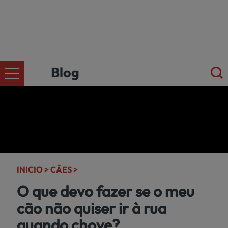
Blog
CÄES
Ir para a
loja
online
GATOS
kiwoko.pt
INICIO >
CÃES >
>
O que devo fazer se o meu
PEQUENOS
cão não quiser ir à rua
MAMÍFEROS
quando chove?